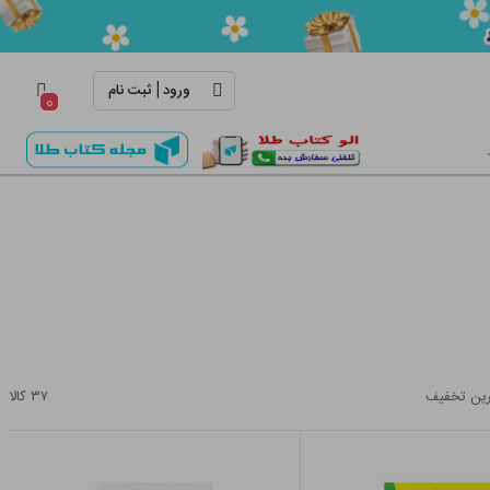
|
ورود
ثبت نام
۰
ین تخفیف
۳۷
کالا