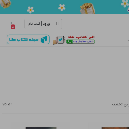
|
ورود
ثبت نام
۰
ین تخفیف
۵۴
کالا