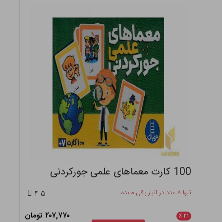
100 کارت معماهای علمی جورکردنی
تنها ۸ عدد در انبار باقی مانده
۴.۵
۲۰۷,۷۷۰ تومان
٪
۲۱