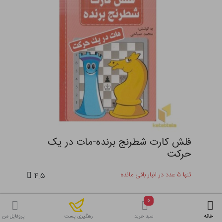
فلش کارت شطرنج برنده-مات در یک
حرکت
تنها ۵ عدد در انبار باقی مانده
۴.۵
۵۱,۳۵۰ تومان
٪
۲۱
۰
افزودن به سبد
۶۵,۰۰۰
خانه
سبد خرید
پروفایل من
رهگیری پست