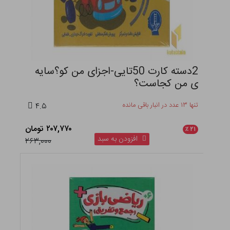
2دسته کارت 50تایی-اجزای من کو؟سایه
ی من کجاست؟
تنها ۱۳ عدد در انبار باقی مانده
۴.۵
۲۰۷,۷۷۰ تومان
٪
۲۱
افزودن به سبد
۲۶۳,۰۰۰