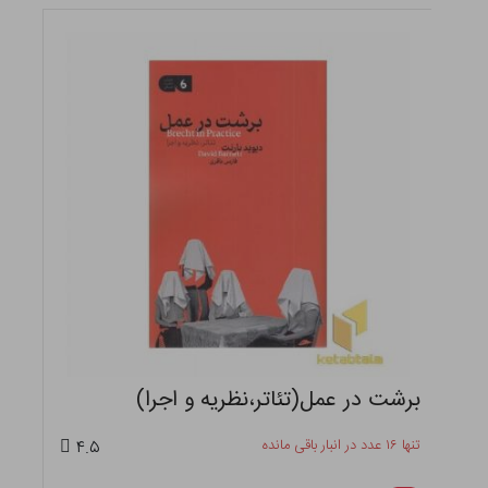
برشت در عمل(تئاتر،نظریه و اجرا)
تنها ۱۶ عدد در انبار باقی مانده
۴.۵