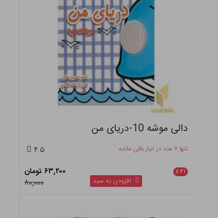
دالی موشه 10-دریای من
تنها ۷ عدد در انبار باقی مانده
۴.۵
۶۳,۲۰۰ تومان
٪
۲۱
افزودن به سبد
۸۰,۰۰۰