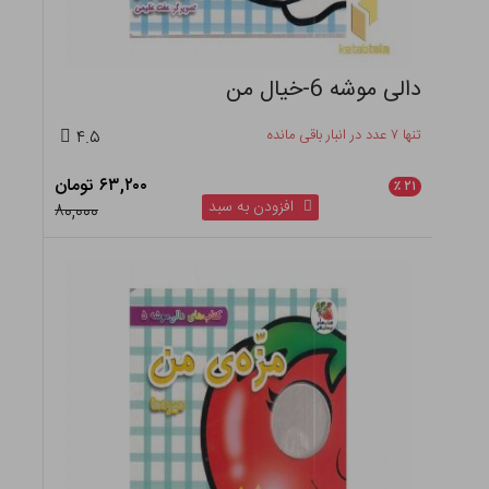
دالی موشه 6-خیال من
تنها ۷ عدد در انبار باقی مانده
۴.۵
۶۳,۲۰۰ تومان
٪
۲۱
افزودن به سبد
۸۰,۰۰۰