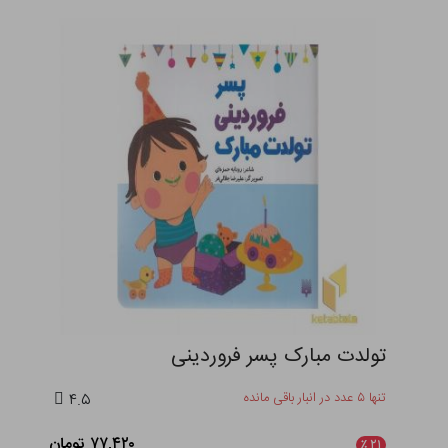
تولدت مبارک پسر فروردینی
تنها ۵ عدد در انبار باقی مانده
۴.۵
۷۷,۴۲۰ تومان
٪
۲۱