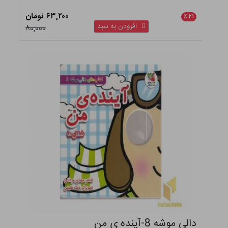
۶۳,۲۰۰ تومان
٪
۲۱
افزودن به سبد
۸۰,۰۰۰
دالی موشه 8-آینده ی من