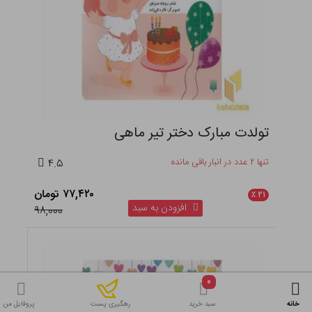
تولدت مبارک دختر تیر ماهی
تنها ۲ عدد در انبار باقی مانده
۴.۵
۷۷,۴۲۰ تومان
٪
۲۱
افزودن به سبد
۹۸,۰۰۰
۰
خانه
سبد خرید
پروفایل من
رهگیری پست