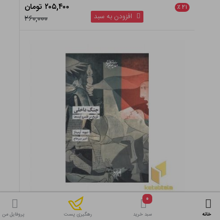
جبهه ارومیه و جنگ سلماس
تنها ۱ عدد در انبار باقی مانده
۴.۵
۳۵۵,۵۰۰ تومان
٪
۲۱
۰
افزودن به سبد
۴۵۰,۰۰۰
خانه
سبد خرید
پروفایل من
رهگیری پست