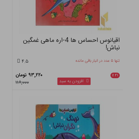
اقیانوس احساس ها 4-اره ماهی غمگین
نباش!
تنها ۵ عدد در انبار باقی مانده
۴.۵
۹۳,۲۲۰ تومان
٪
۲۱
افزودن به سبد
۱۱۸,۰۰۰