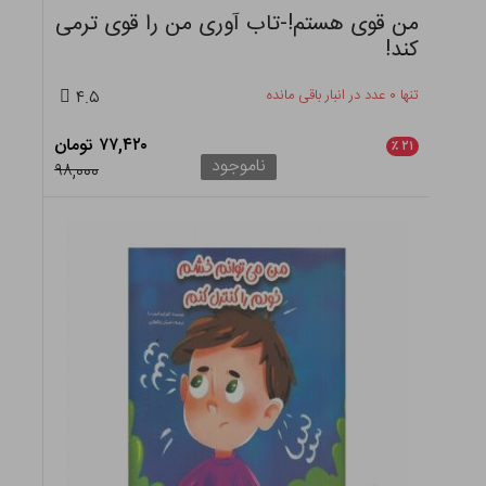
من قوی هستم!-تاب آوری من را قوی ترمی
کند!
تنها ۰ عدد در انبار باقی مانده
۴.۵
۷۷,۴۲۰ تومان
٪
۲۱
ناموجود
۹۸,۰۰۰