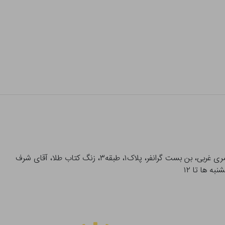
آدرس تحویل حضوری سفارشات: میدان انقلاب، خیابان انقلاب، خیابان ۱۲ فروردین، خیابان شهدای ژاندارمری غربی، بن بست گرانفر، پلاک۱، طبقه۳، زنگ کتاب طلا، آقای شرف