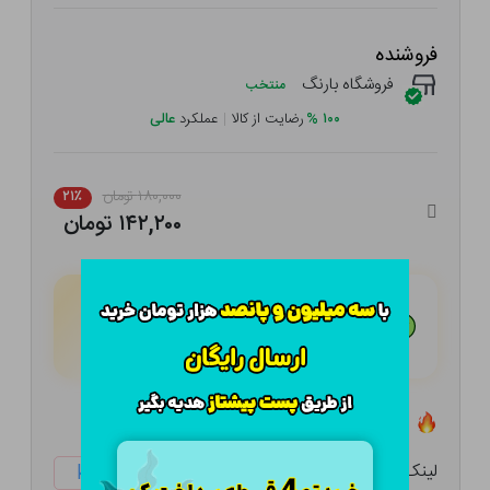
فروشنده
فروشگاه بارنگ
منتخب
۱۰۰
%
رضایت از کالا
|
عملکرد
عالی
۱۸۰,۰۰۰ تومان
۲۱٪
۱۴۲,۲۰۰ تومان
هـر قسط با تــرب‌پــی:
۳۵,۵۵۰
تومان
۴ قسط مــاهـانـه؛ بـدون سـود، چـک و ضـامـن
تعداد ۰ عدد در انبار موجود است
لینک کوتاه:
ketabtala.com/sbp-17167