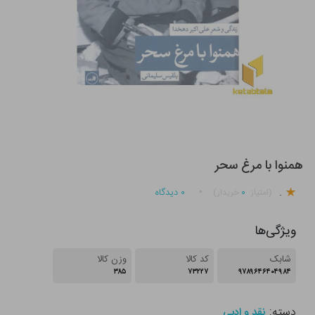
همنوا با مرغ سحر
.
۰
۰
دیدگاه
(امتیاز
خریدار)
ویژگی‌ها
شابک
کد کالا
وزن کالا
۳۸۵
۷۳۲۲۷
۹۷۸۹۶۴۶۴۰۴۹۸۴
دسته:
نقد و ادبی