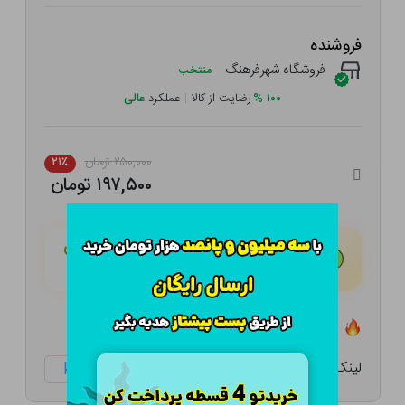
فروشنده
فروشگاه شهرفرهنگ
منتخب
۱۰۰
%
رضایت از کالا
|
عملکرد
عالی
۲۵۰,۰۰۰ تومان
۲۱٪
۱۹۷,۵۰۰ تومان
هـر قسط با تــرب‌پــی:
۴۹,۳۷۵ تومان
۴ قسط مــاهـانـه؛ بـدون سـود، چـک و ضـامـن
تعداد ۰ عدد در انبار موجود است
لینک کوتاه:
ketabtala.com/sbp-17184