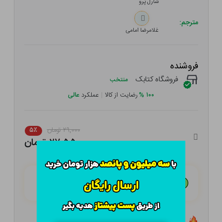
شارل پرو
مترجم:
غلامرضا امامی
فروشنده
فروشگاه کتابک
منتخب
۱۰۰
%
رضایت از کالا
|
عملکرد
عالی
۲۹,۰۰۰ تومان
۵٪
۲۷,۵۵۰ تومان
هـر قسط با تــرب‌پــی:
۶,۸۸۸ تومان
۴ قسط مــاهـانـه؛ بـدون سـود، چـک و ضـامـن
تعداد ۰ عدد در انبار موجود است