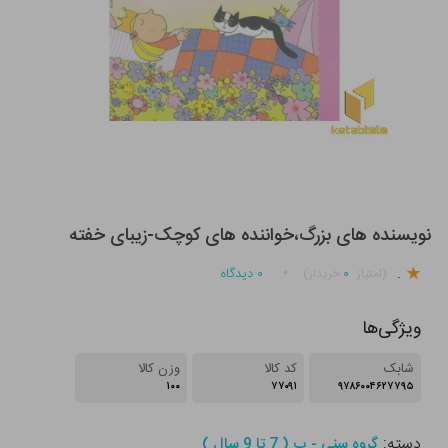
نویسنده های بزرگ،خواننده های کوچک-زیبای خفته
.
۰
۰
دیدگاه
(امتیاز
خریدار)
ویژگی‌ها
شابک
کد کالا
وزن کالا
۱۰۰
۷۷۰۹۱
۹۷۸۶۰۰۴۶۲۷۷۹۵
دسته:
گروه سنی - ب ( 7 تا 9 سال )