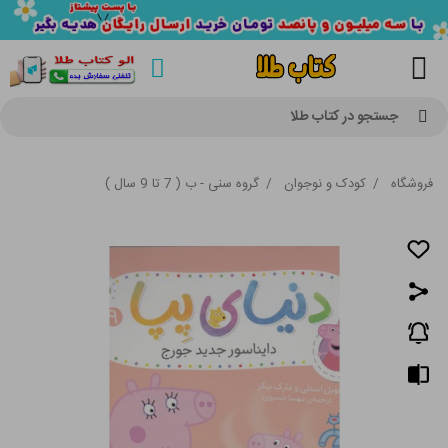
جستجو در کتاب طلا
فروشگاه
/
کودک و نوجوان
/
گروه سنی - ب ( 7 تا 9 سال )