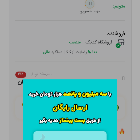
مترجم:
مهسا خسروی
فروشنده
فروشگاه کتابک
منتخب
۱۰۰
%
رضایت از کالا
|
عملکرد
عالی
۲۵۰,۰۰۰ تومان
۲۱٪
۱۹۷,۵۰۰ تومان
هـر قسط با تــرب‌پــی:
۴۹,۳۷۵ تومان
۴ قسط مــاهـانـه؛ بـدون سـود، چـک و ضـامـن
تعداد ۱۰ عدد در انبار موجود است