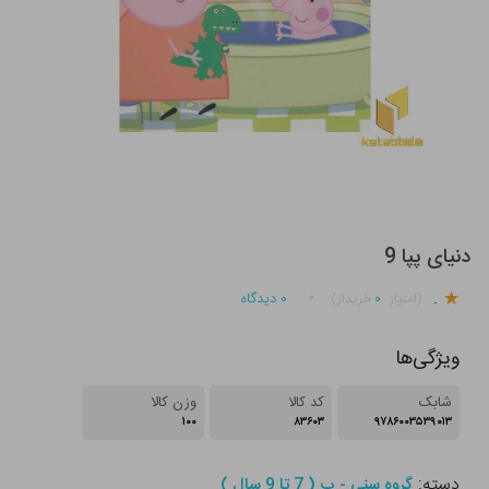
دنیای پپا 9
.
۰
۰
دیدگاه
(امتیاز
خریدار)
ویژگی‌ها
شابک
کد کالا
وزن کالا
۱۰۰
۸۳۶۰۳
۹۷۸۶۰۰۳۵۳۹۰۱۳
دسته:
گروه سنی - ب ( 7 تا 9 سال )