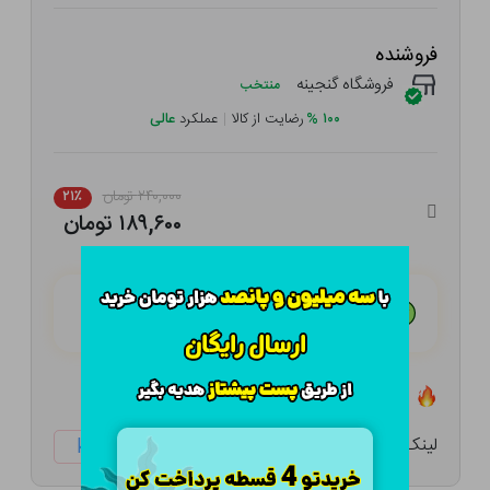
فروشنده
فروشگاه گنجینه
منتخب
۱۰۰
%
رضایت از کالا
|
عملکرد
عالی
۲۴۰,۰۰۰ تومان
۲۱٪
۱۸۹,۶۰۰ تومان
هـر قسط با تــرب‌پــی:
۴۷,۴۰۰ تومان
۴ قسط مــاهـانـه؛ بـدون سـود، چـک و ضـامـن
تعداد ۰ عدد در انبار موجود است
لینک کوتاه:
ketabtala.com/sbp-23989