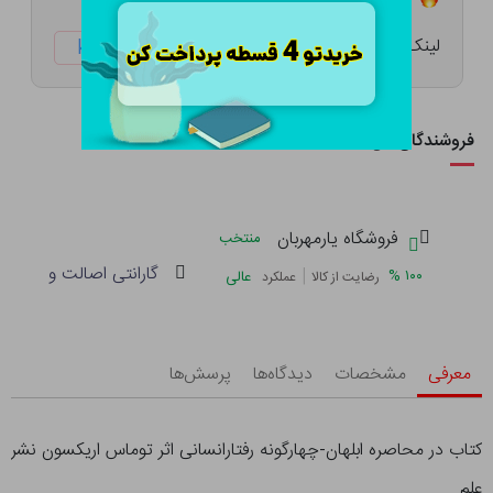
لینک کوتاه:
ketabtala.com/sbp-25303
فروشندگان این کالا
فروشگاه یارمهربان
منتخب
گارانتی اصالت و سلامت 
|
%
۱۰۰
عالی
رضایت از کالا
عملکرد
معرفی
مشخصات
دیدگاه‌ها
پرسش‌ها
کتاب در محاصره ابلهان-چهارگونه رفتارانسانی اثر توماس اریکسون نشر
علم