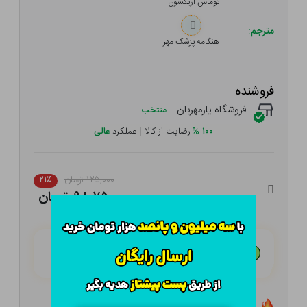
توماس اریکسون
مترجم:
هنگامه پزشک مهر
فروشنده
فروشگاه یارمهربان
منتخب
۱۰۰
%
رضایت از کالا
|
عملکرد
عالی
۱۲۵,۰۰۰ تومان
۲۱٪
۹۸,۷۵۰ تومان
هـر قسط با تــرب‌پــی:
۲۴,۶۸۸ تومان
۴ قسط مــاهـانـه؛ بـدون سـود، چـک و ضـامـن
تعداد ۰ عدد در انبار موجود است