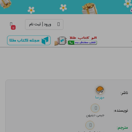
|
ورود
ثبت نام
۰
ناشر:
مهرسا
نویسنده:
جیمی دینیهن
مترجم: