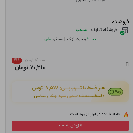
سیده هستی حسینی
فروشنده
فروشگاه کتابک
منتخب
۱۰۰
%
رضایت از کالا
|
عملکرد
عالی
۸۹,۰۰۰ تومان
۲۱٪
۷۰,۳۱۰ تومان
هـر قسط با تــرب‌پــی:
۱۷,۵۷۸ تومان
۴ قسط مــاهـانـه؛ بـدون سـود، چـک و ضـامـن
تعداد ۵ عدد در انبار موجود است
افزودن به سبد