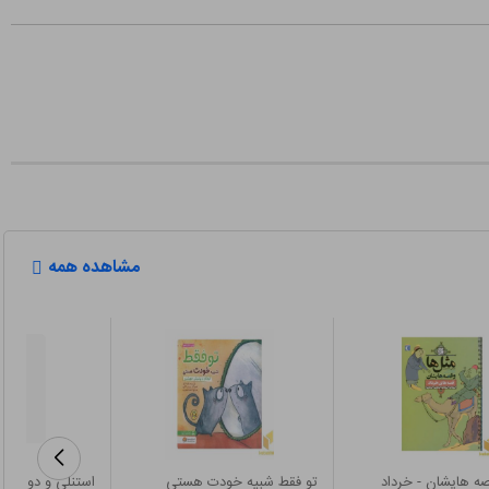
مشاهده همه
صه هایشان - خرداد
تو فقط شبیه خودت هستی
استنلی و دوستان-