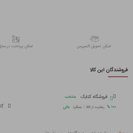
اﻣﮑﺎن ﺗﺤﻮﯾﻞ اﮐﺴﭙﺮس
امکان پرداخت در محل
فروشندگان این کالا
فروشگاه کتابک
منتخب
گا
|
%
۱۰۰
عالی
رضایت از کالا
عملکرد