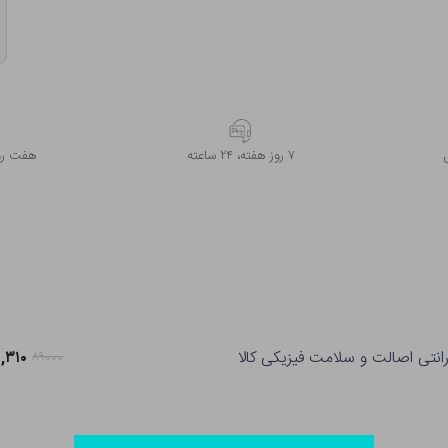
۷ روز ﻫﻔﺘﻪ، ۲۴ ﺳﺎﻋﺘﻪ
هفت روز
رانتی اصالت و سلامت فیزیکی کالا
۷۰,۳۱۰ تو
۸۹۰۰۰