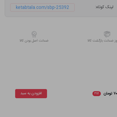
لینک کوتاه:
ketabtala.com/sbp-25392
 ضمانت بازگشت کالا
ﺿﻤﺎﻧﺖ اﺻﻞ ﺑﻮدن ﮐﺎﻟﺎ
مان
افزودن به سبد
۲۱٪