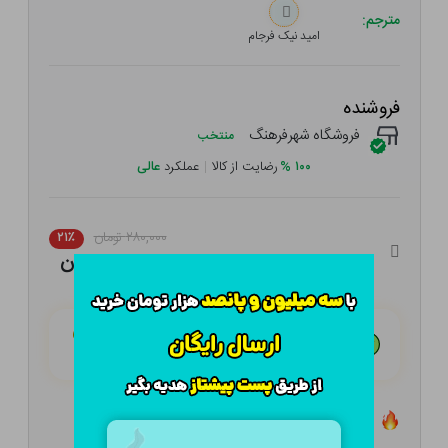
مترجم:
امید نیک فرجام
فروشنده
فروشگاه شهرفرهنگ
منتخب
۱۰۰
%
رضایت از کالا
|
عملکرد
عالی
۲۸۰,۰۰۰ تومان
۲۱٪
۲۲۱,۲۰۰ تومان
هـر قسط با تــرب‌پــی:
۵۵,۳۰۰ تومان
۴ قسط مــاهـانـه؛ بـدون سـود، چـک و ضـامـن
تعداد ۱ عدد در انبار موجود است