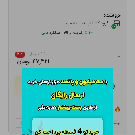
فروشنده
فروشگاه گنجینه
منتخب
۱۰۰
%
رضایت از کالا
|
عملکرد
عالی
۵۹,۹۰۰ تومان
۲۱٪
۴۷,۳۲۱ تومان
هـر قسط با تــرب‌پــی:
۱۱,۸۳۰ تومان
۴ قسط مــاهـانـه؛ بـدون سـود، چـک و ضـامـن
تعداد ۳ عدد در انبار موجود است
لینک کوتاه:
ketabtala.com/sbp-28322