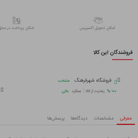
اﻣﮑﺎن ﺗﺤﻮﯾﻞ اﮐﺴﭙﺮس
امکان پرداخت در محل
فروشندگان این کالا
فروشگاه شهرفرهنگ
منتخب
|
%
۱۰۰
عالی
رضایت از کالا
عملکرد
معرفی
مشخصات
دیدگاه‌ها
پرسش‌ها