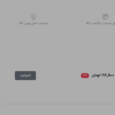
 ضمانت بازگشت کالا
ﺿﻤﺎﻧﺖ اﺻﻞ ﺑﻮدن ﮐﺎﻟﺎ
۱۹۷,۵۰۰ تومان
ناموجود
۲۱٪