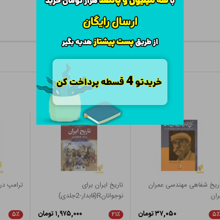
ریخ شفاهی مهندسی عمران
تاریخ ایران برای
ترامپ در
ران
نوجوانانR(قابدار-2جلدی)
۳۷,۰۵۰ تومان
۱,۹۷۵,۰۰۰ تومان
۵٪
۲۱٪
۵٪