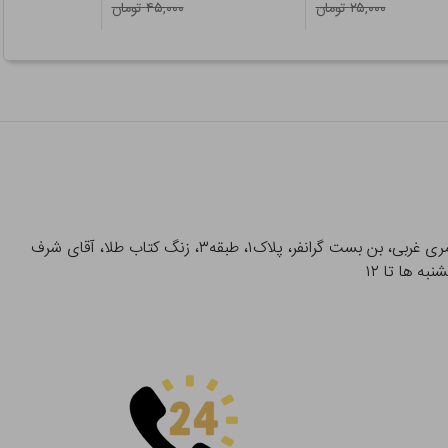
۲۵,۰۰۰ تومان
۴۵,۰۰۰ تومان
آدرس تحویل حضوری سفارشات: میدان انقلاب، خیابان انقلاب، خیابان ۱۲ فروردین، خیابان شهدای ژاندارمری غربی، بن بست گرانفر، پلاک۱، طبقه۳، زنگ کتاب طلا، آقای شرف