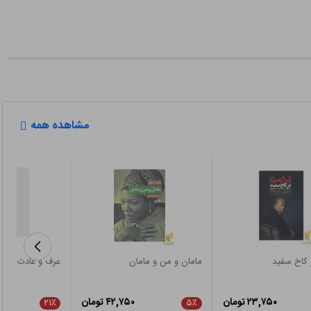
مشاهده همه
 کاخ سفید
مامان و من و مامان
عرف و عادت در ع
۲۳,۷۵۰ تومان
۴۲,۷۵۰ تومان
۲۱٪
۵٪