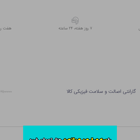
۷ روز ﻫﻔﺘﻪ، ۲۴ ﺳﺎﻋﺘﻪ
هفت روز
گارانتی اصالت و سلامت فیزیکی کالا
۲۵۰۰۰۰