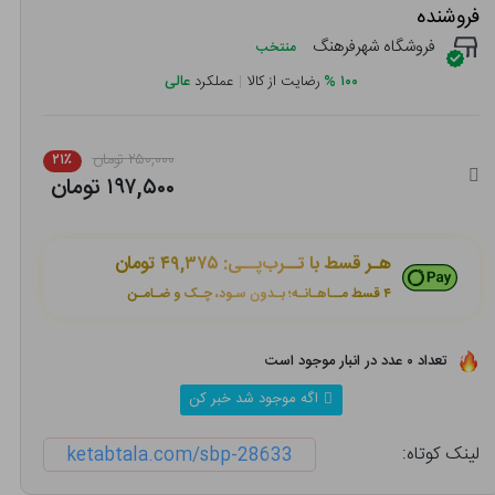
فروشنده
فروشگاه شهرفرهنگ
منتخب
۱۰۰
%
رضایت از کالا
|
عملکرد
عالی
۲۵۰,۰۰۰ تومان
۲۱٪
۱۹۷,۵۰۰ تومان
هـر قسط با تــرب‌پــی:
۴۹,۳۷۵ تومان
۴ قسط مــاهـانـه؛ بـدون سـود، چـک و ضـامـن
تعداد ۰ عدد در انبار موجود است
اگه موجود شد خبر کن
لینک کوتاه:
ketabtala.com/sbp-28633