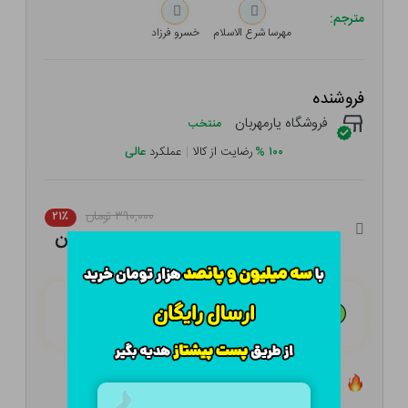
مترجم:
مهرسا شرع الاسلام
خسرو فرزاد
فروشنده
فروشگاه یارمهربان
منتخب
۱۰۰
%
رضایت از کالا
|
عملکرد
عالی
۳۹۰,۰۰۰ تومان
۲۱٪
۳۰۸,۱۰۰ تومان
هـر قسط با تــرب‌پــی:
۷۷,۰۲۵ تومان
۴ قسط مــاهـانـه؛ بـدون سـود، چـک و ضـامـن
تعداد ۹ عدد در انبار موجود است