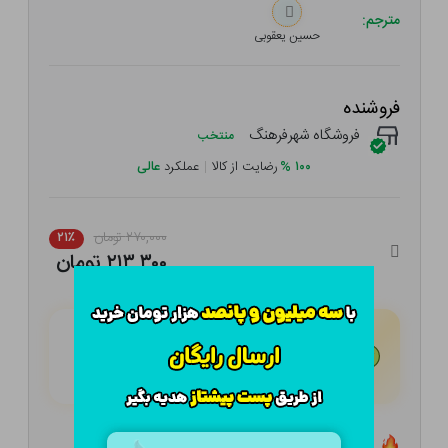
مترجم:
حسین یعقوبی
فروشنده
فروشگاه شهرفرهنگ
منتخب
۱۰۰
%
رضایت از کالا
|
عملکرد
عالی
۲۷۰,۰۰۰ تومان
۲۱٪
۲۱۳,۳۰۰ تومان
هـر قسط با تــرب‌پــی:
۵۳,۳۲۵
تومان
۴ قسط مــاهـانـه؛ بـدون سـود، چـک و ضـامـن
تعداد ۱ عدد در انبار موجود است