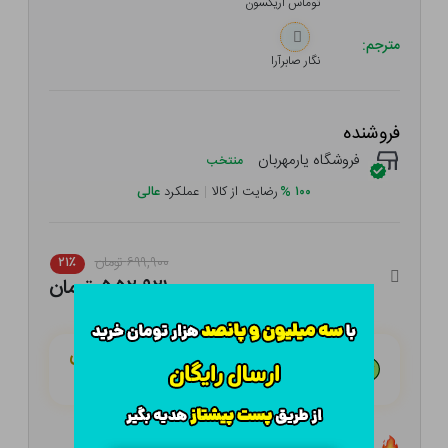
توماس اریکسون
مترجم:
نگار صابرآرا
فروشنده
فروشگاه یارمهربان
منتخب
۱۰۰
%
رضایت از کالا
|
عملکرد
عالی
۶۹۹,۹۰۰ تومان
۲۱٪
۵۵۲,۹۲۱ تومان
هـر قسط با تــرب‌پــی:
۱۳۸,۲۳۰ تومان
۴ قسط مــاهـانـه؛ بـدون سـود، چـک و ضـامـن
تعداد ۳ عدد در انبار موجود است