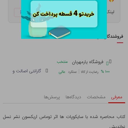
لینک کوتاه:
ketabtala.com/sbp-29850
فروشندگان این کالا
فروشگاه یارمهربان
منتخب
گارانتی اصالت و سلامت 
|
%
۱۰۰
عالی
رضایت از کالا
عملکرد
معرفی
مشخصات
دیدگاه‌ها
پرسش‌ها
کتاب محاصره شده با سایکوپات ها اثر توماس اریکسون نشر نسل
نواندیش