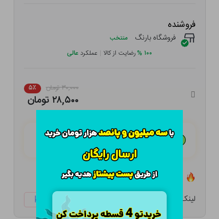
فروشنده
فروشگاه بارنگ
منتخب
۱۰۰
%
رضایت از کالا
|
عملکرد
عالی
۳۰,۰۰۰ تومان
۵٪
۲۸,۵۰۰ تومان
هـر قسط با تــرب‌پــی:
۷,۱۲۵ تومان
۴ قسط مــاهـانـه؛ بـدون سـود، چـک و ضـامـن
تعداد ۰ عدد در انبار موجود است
لینک کوتاه:
ketabtala.com/sbp-29865