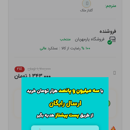
مترجم:
گلناز ملک
فروشنده
فروشگاه یارمهربان
منتخب
۱۰۰
%
رضایت از کالا
|
عملکرد
عالی
۱,۷۰۰,۰۰۰ تومان
۲۱٪
۱,۳۴۳,۰۰۰ تومان
هـر قسط با تــرب‌پــی:
۳۳۵,۷۵۰
تومان
۴ قسط مــاهـانـه؛ بـدون سـود، چـک و ضـامـن
تعداد ۳ عدد در انبار موجود است