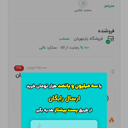
مترجم:
محمد غلامی
فروشنده
فروشگاه یارمهربان
منتخب
۱۰۰
%
رضایت از کالا
|
عملکرد
عالی
۹۵,۰۰۰ تومان
۲۱٪
۷۵,۰۵۰ تومان
هـر قسط با تــرب‌پــی:
۱۸,۷۶۳ تومان
۴ قسط مــاهـانـه؛ بـدون سـود، چـک و ضـامـن
تعداد ۰ عدد در انبار موجود است