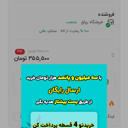
فروشنده
فروشگاه رواق
منتخب
۱۰۰
%
رضایت از کالا
|
عملکرد
عالی
۴۵۰,۰۰۰ تومان
۲۱٪
۳۵۵,۵۰۰ تومان
هـر قسط با تــرب‌پــی:
۸۸,۸۷۵ تومان
۴ قسط مــاهـانـه؛ بـدون سـود، چـک و ضـامـن
تعداد ۲ عدد در انبار موجود است
لینک کوتاه:
ketabtala.com/sbp-33840