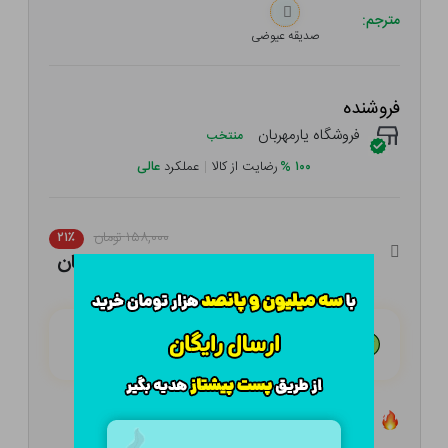
مترجم:
صدیقه عیوضی
فروشنده
فروشگاه یارمهربان
منتخب
۱۰۰
%
رضایت از کالا
|
عملکرد
عالی
۱۵۸,۰۰۰ تومان
۲۱٪
۱۲۴,۸۲۰ تومان
هـر قسط با تــرب‌پــی:
۳۱,۲۰۵ تومان
۴ قسط مــاهـانـه؛ بـدون سـود، چـک و ضـامـن
تعداد ۲ عدد در انبار موجود است