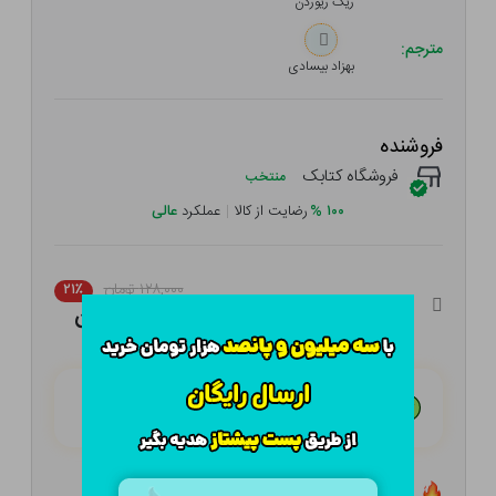
ریک ریوردن
مترجم:
بهزاد بیسادی
فروشنده
فروشگاه کتابک
منتخب
۱۰۰
%
رضایت از کالا
|
عملکرد
عالی
۱۲۸,۰۰۰ تومان
۲۱٪
۱۰۱,۱۲۰ تومان
هـر قسط با تــرب‌پــی:
۲۵,۲۸۰ تومان
۴ قسط مــاهـانـه؛ بـدون سـود، چـک و ضـامـن
تعداد ۰ عدد در انبار موجود است