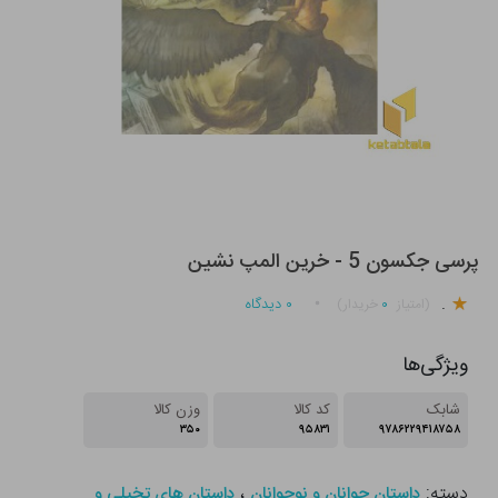
پرسی جکسون 5 - خرین المپ نشین
.
۰
۰
دیدگاه
(امتیاز
خریدار)
ویژگی‌ها
شابک
کد کالا
وزن کالا
۳۵۰
۹۵۸۳۱
۹۷۸۶۲۲۹۴۱۸۷۵۸
دسته:
،
داستان جوانان و نوجوانان
داستان های تخيلي و