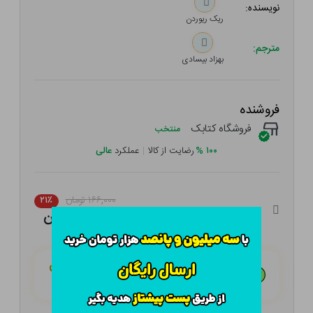
نویسنده:
ریک ریوردن
مترجم:
بهزاد بیسادی
فروشنده
فروشگاه کتابک
منتخب
۱۰۰
%
رضایت از کالا
|
عملکرد
عالی
۱۶۶,۰۰۰ تومان
۲۱٪
۱۳۱,۱۴۰ تومان
هـر قسط با تــرب‌پــی:
۳۲,۷۸۵ تومان
۴ قسط مــاهـانـه؛ بـدون سـود، چـک و ضـامـن