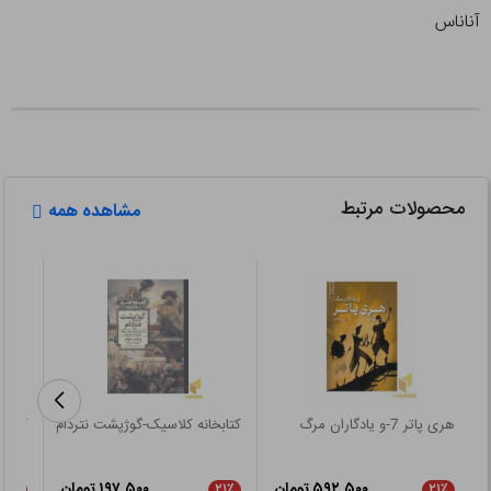
آناناس
محصولات مرتبط
مشاهده همه
هری پاتر 7-و یادگاران مرگ
کتابخانه کلاسیک-گوژپشت نتردام
کلاسیک 26-قع
۵۹۲,۵۰۰ تومان
۱۹۷,۵۰۰ تومان
۲۱٪
۲۱٪
۲۱٪