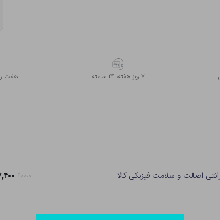
۷ روز ﻫﻔﺘﻪ، ۲۴ ﺳﺎﻋﺘﻪ
هفت روز
رانتی اصالت و سلامت فیزیکی کالا
۴۷,۴۰۰ تو
۶۰۰۰۰