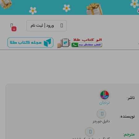
|
ورود
ثبت نام
۰
ناشر:
نردبان
نویسنده:
دانیل جورجز
مترجم: