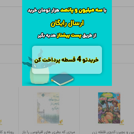
ین و بچین-کدوی قلقله زن
مردی که بطری های اقیانوس را باز
روباه و کل