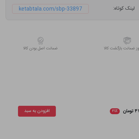
لینک کوتاه:
ketabtala.com/sbp-33897
 ضمانت بازگشت کالا
ﺿﻤﺎﻧﺖ اﺻﻞ ﺑﻮدن ﮐﺎﻟﺎ
مان
افزودن به سبد
۲۱٪