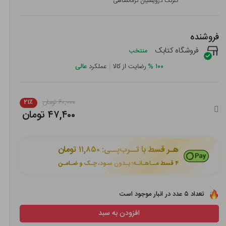
گلرنگ درویشیان کرمانشاهی
فروشنده
فروشگاه کتابک
منتخب
۱۰۰
%
رضایت از کالا
|
عملکرد
عالی
۶۰,۰۰۰ تومان
۲۱٪
۴۷,۴۰۰ تومان
هـر قسط با تــرب‌پــی:
۱۱,۸۵۰ تومان
۴ قسط مــاهـانـه؛ بـدون سـود، چـک و ضـامـن
تعداد ۵ عدد در انبار موجود است
افزودن به سبد