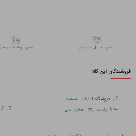
اﻣﮑﺎن ﺗﺤﻮﯾﻞ اﮐﺴﭙﺮس
امکان پرداخت در محل
فروشندگان این کالا
فروشگاه کتابک
منتخب
گا
|
%
۱۰۰
عالی
رضایت از کالا
عملکرد