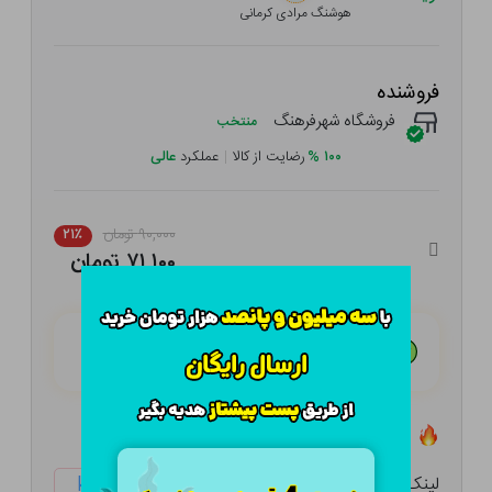
هوشنگ مرادی کرمانی
فروشنده
فروشگاه شهرفرهنگ
منتخب
۱۰۰
%
رضایت از کالا
|
عملکرد
عالی
۹۰,۰۰۰ تومان
۲۱٪
۷۱,۱۰۰ تومان
هـر قسط با تــرب‌پــی:
۱۷,۷۷۵ تومان
۴ قسط مــاهـانـه؛ بـدون سـود، چـک و ضـامـن
تعداد ۵ عدد در انبار موجود است
لینک کوتاه:
ketabtala.com/sbp-3663