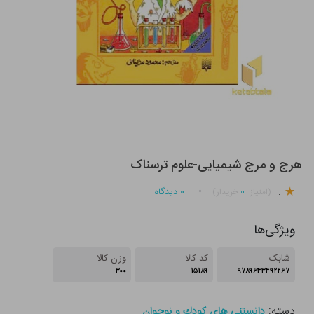
هرج و مرج شیمیایی-علوم ترسناک
.
۰
۰
دیدگاه
(امتیاز
خریدار)
ویژگی‌ها
شابک
کد کالا
وزن کالا
۳۰۰
۱۵۱۸۹
۹۷۸۹۶۴۳۴۹۲۲۶۷
دسته:
دانستنی های كودك و نوجوان