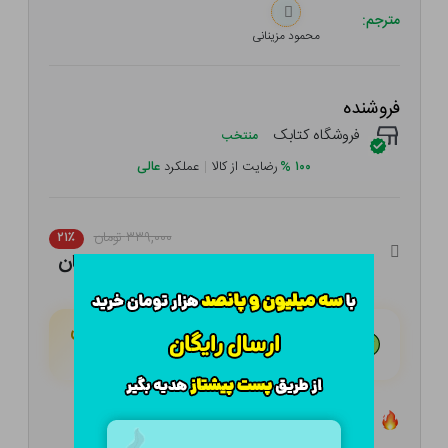
مترجم:
محمود مزینانی
فروشنده
فروشگاه کتابک
منتخب
۱۰۰
%
رضایت از کالا
|
عملکرد
عالی
۳۳۹,۰۰۰ تومان
۲۱٪
۲۶۷,۸۱۰ تومان
هـر قسط با تــرب‌پــی:
۶۶,۹۵۳ تومان
۴ قسط مــاهـانـه؛ بـدون سـود، چـک و ضـامـن
تعداد ۳ عدد در انبار موجود است