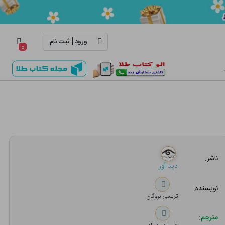
|
ورود
ثبت نام
۰
ناشر:
دید آور
نویسنده:
تریسی بروگان
مترجم: