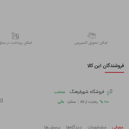
اﻣﮑﺎن ﺗﺤﻮﯾﻞ اﮐﺴﭙﺮس
امکان پرداخت در محل
فروشندگان این کالا
فروشگاه شهرفرهنگ
منتخب
|
%
۱۰۰
عالی
رضایت از کالا
عملکرد
معرفی
مشخصات
دیدگاه‌ها
پرسش‌ها