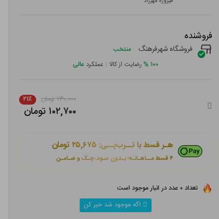
فیروزه مهرزاد
فروشنده
فروشگاه شهرفرهنگ
منتخب
۱۰۰
%
رضایت از کالا
|
عملکرد
عالی
۱۳۰,۰۰۰ تومان
۲۱٪
۱۰۲,۷۰۰ تومان
هـر قسط با تــرب‌پــی:
۲۵,۶۷۵ تومان
۴ قسط مــاهـانـه؛ بـدون سـود، چـک و ضـامـن
تعداد ۰ عدد در انبار موجود است
اگه موجود شد خبر کن