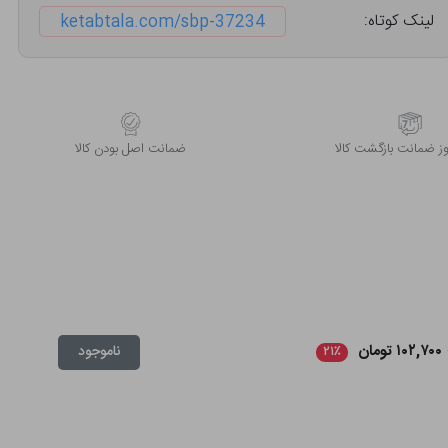
لینک کوتاه:
ketabtala.com/sbp-37234
 ضمانت بازگشت کالا
ﺿﻤﺎﻧﺖ اﺻﻞ ﺑﻮدن ﮐﺎﻟﺎ
۱۰۲,۷۰۰ تومان
ناموجود
۲۱٪