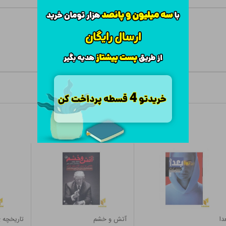
دا
آتش و خشم
تاریخچه 