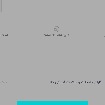
۷ روز ﻫﻔﺘﻪ، ۲۴ ﺳﺎﻋﺘﻪ
هفت روز
گارانتی اصالت و سلامت فیزیکی کالا
۱۳۰۰۰۰