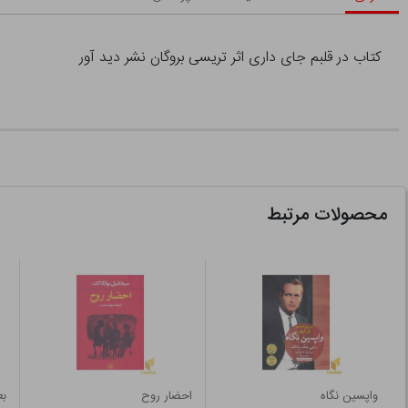
کتاب در قلبم جای داری اثر تریسی بروگان نشر دید آور
محصولات مرتبط
واپسین نگاه
احضار روح
بع