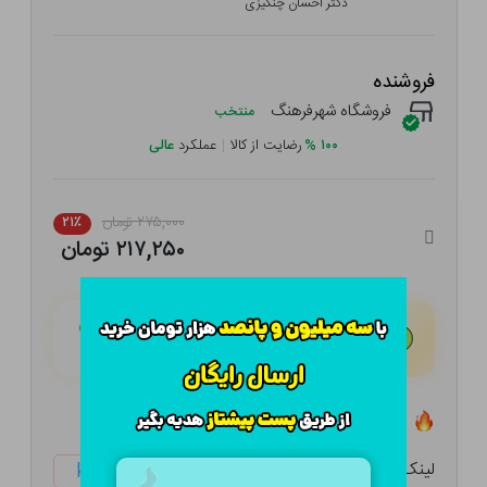
دکتر احسان چنگیزی
فروشنده
فروشگاه شهرفرهنگ
منتخب
۱۰۰
%
رضایت از کالا
|
عملکرد
عالی
۲۷۵,۰۰۰ تومان
۲۱٪
۲۱۷,۲۵۰ تومان
هـر قسط با تــرب‌پــی:
۵۴,۳۱۳ تومان
۴ قسط مــاهـانـه؛ بـدون سـود، چـک و ضـامـن
تعداد ۰ عدد در انبار موجود است
لینک کوتاه:
ketabtala.com/sbp-38275