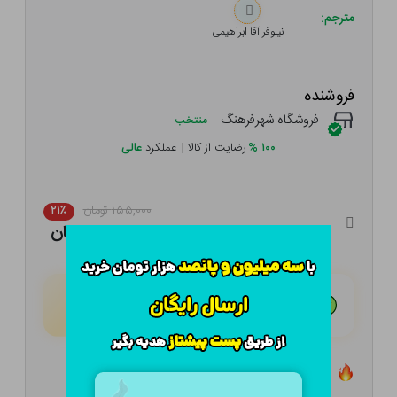
مترجم:
نیلوفر آقا ابراهیمی
فروشنده
فروشگاه شهرفرهنگ
منتخب
۱۰۰
%
رضایت از کالا
|
عملکرد
عالی
۱۵۵,۰۰۰ تومان
۲۱٪
۱۲۲,۴۵۰ تومان
هـر قسط با تــرب‌پــی:
۳۰,۶۱۳ تومان
۴ قسط مــاهـانـه؛ بـدون سـود، چـک و ضـامـن
تعداد ۱ عدد در انبار موجود است