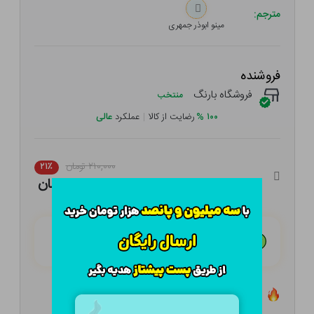
مترجم:
مینو ابوذر جمهری
فروشنده
فروشگاه بارنگ
منتخب
۱۰۰
%
رضایت از کالا
|
عملکرد
عالی
۲۱۰,۰۰۰ تومان
۲۱٪
۱۶۵,۹۰۰ تومان
هـر قسط با تــرب‌پــی:
۴۱,۴۷۵ تومان
۴ قسط مــاهـانـه؛ بـدون سـود، چـک و ضـامـن
تعداد ۰ عدد در انبار موجود است