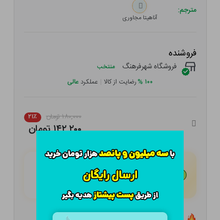
مترجم:
آناهیتا مجاوری
فروشنده
فروشگاه شهرفرهنگ
منتخب
۱۰۰
%
رضایت از کالا
|
عملکرد
عالی
۱۸۰,۰۰۰ تومان
۲۱٪
۱۴۲,۲۰۰ تومان
هـر قسط با تــرب‌پــی:
۳۵,۵۵۰
تومان
۴ قسط مــاهـانـه؛ بـدون سـود، چـک و ضـامـن
تعداد ۲۱ عدد در انبار موجود است