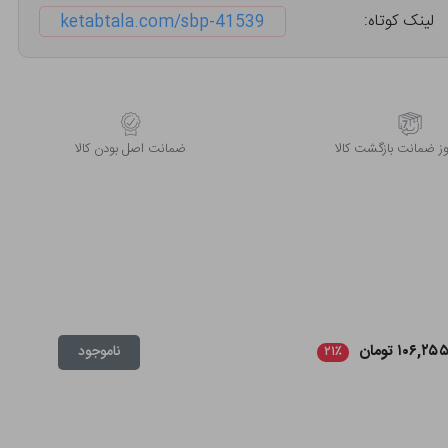
لینک کوتاه:
ketabtala.com/sbp-41539
 ضمانت بازگشت کالا
ﺿﻤﺎﻧﺖ اﺻﻞ ﺑﻮدن ﮐﺎﻟﺎ
۱۰۶,۲۵ تومان
ناموجود
۲۱٪