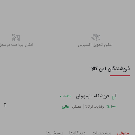
اﻣﮑﺎن ﺗﺤﻮﯾﻞ اﮐﺴﭙﺮس
امکان پرداخت در محل
فروشندگان این کالا
فروشگاه یارمهربان
منتخب
|
%
۱۰۰
عالی
رضایت از کالا
عملکرد
معرفی
مشخصات
دیدگاه‌ها
پرسش‌ها