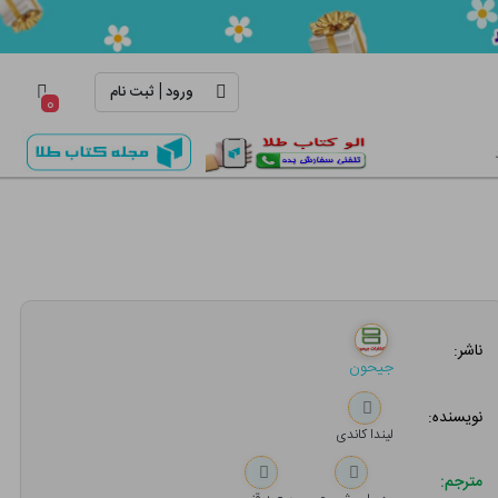
|
ورود
ثبت نام
۰
ناشر:
جیحون
نویسنده:
لیندا کاندی
مترجم: