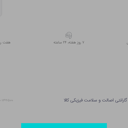
۷ روز ﻫﻔﺘﻪ، ۲۴ ﺳﺎﻋﺘﻪ
هفت روز
گارانتی اصالت و سلامت فیزیکی کالا
۵
۱۳۴۵۰۰