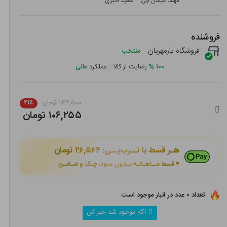
مهسا میشن چی
سعید قنبری
فروشنده
فروشگاه یارمهربان
منتخب
۱۰۰
%
رضایت از کالا
|
عملکرد
عالی
۱۳۴,۵۰۰ تومان
۲۱٪
۱۰۶,۲۵۵ تومان
هـر قسط با تــرب‌پــی:
۲۶,۵۶۴ تومان
۴ قسط مــاهـانـه؛ بـدون سـود، چـک و ضـامـن
تعداد ۰ عدد در انبار موجود است
اگه موجود شد خبر کن