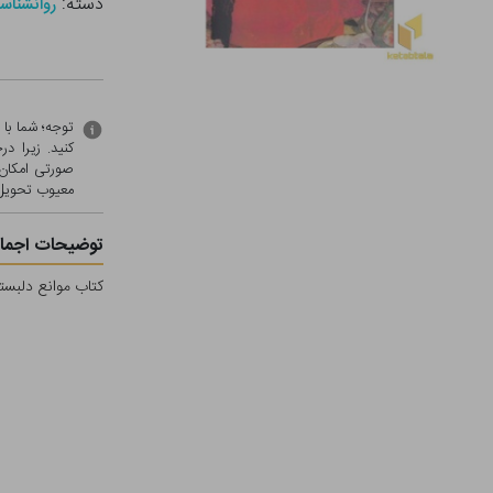
دسته:
روانشناس
توجه؛ شما با
کنید. زیرا 
صورتی امکان 
معيوب تحویل 
توضیحات اجمال
کتاب موانع دلبست