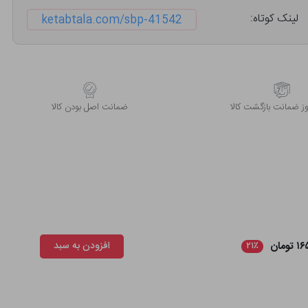
لینک کوتاه:
ketabtala.com/sbp-41542
 ضمانت بازگشت کالا
ﺿﻤﺎﻧﺖ اﺻﻞ ﺑﻮدن ﮐﺎﻟﺎ
ومان
افزودن به سبد
۲۱٪