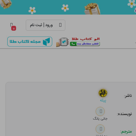
|
ورود
ثبت نام
۰
ناشر:
پیله
نویسنده:
جانی یانگ
مترجم: