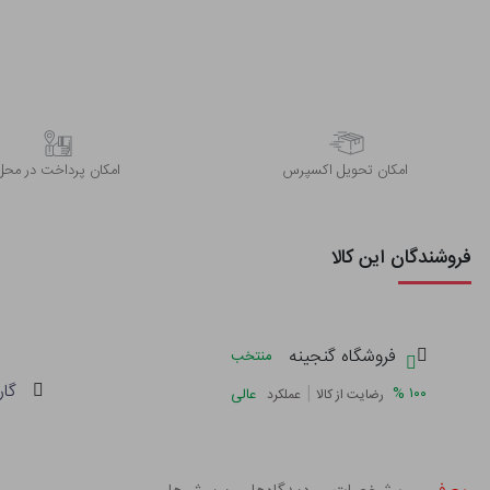
اﻣﮑﺎن ﺗﺤﻮﯾﻞ اﮐﺴﭙﺮس
امکان پرداخت در محل
فروشندگان این کالا
فروشگاه گنجینه
منتخب
گار
|
%
۱۰۰
عالی
رضایت از کالا
عملکرد