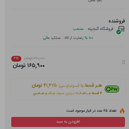
زهرا لطفی
فروشنده
فروشگاه گنجینه
منتخب
۱۰۰
%
رضایت از کالا
|
عملکرد
عالی
۲۱۰,۰۰۰ تومان
۲۱٪
۱۶۵,۹۰۰ تومان
هـر قسط با تــرب‌پــی:
۴۱,۴۷۵ تومان
۴ قسط مــاهـانـه؛ بـدون سـود، چـک و ضـامـن
تعداد ۲۵ عدد در انبار موجود است
افزودن به سبد