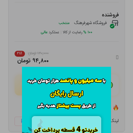
فروشنده
فروشگاه شهرفرهنگ
منتخب
۱۰۰
%
رضایت از کالا
|
عملکرد
عالی
۱۲۰,۰۰۰ تومان
۲۱٪
۹۴,۸۰۰ تومان
هـر قسط با تــرب‌پــی:
۲۳,۷۰۰ تومان
۴ قسط مــاهـانـه؛ بـدون سـود، چـک و ضـامـن
تعداد ۰ عدد در انبار موجود است
لینک کوتاه:
ketabtala.com/sbp-41561