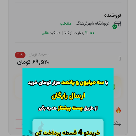
فروشنده
فروشگاه شهرفرهنگ
منتخب
۱۰۰
%
رضایت از کالا
|
عملکرد
عالی
۸۸,۰۰۰ تومان
۲۱٪
۶۹,۵۲۰ تومان
هـر قسط با تــرب‌پــی:
۱۷,۳۸۰ تومان
۴ قسط مــاهـانـه؛ بـدون سـود، چـک و ضـامـن
تعداد ۲۰ عدد در انبار موجود است
لینک کوتاه:
ketabtala.com/sbp-41571