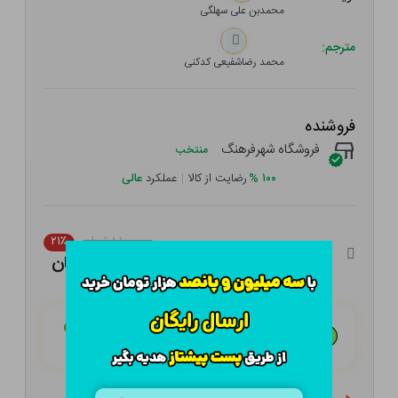
محمدبن علی سهلگی
مترجم:
محمد رضاشفیعی کدکنی
فروشنده
فروشگاه شهرفرهنگ
منتخب
۱۰۰
%
رضایت از کالا
|
عملکرد
عالی
۱,۱۰۰,۰۰۰ تومان
۲۱٪
۸۶۹,۰۰۰ تومان
هـر قسط با تــرب‌پــی:
۲۱۷,۲۵۰ تومان
۴ قسط مــاهـانـه؛ بـدون سـود، چـک و ضـامـن