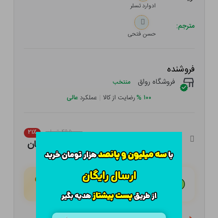
ادوارد تسلر
مترجم:
حسن فتحی
فروشنده
فروشگاه رواق
منتخب
۱۰۰
%
رضایت از کالا
|
عملکرد
عالی
۴۹۵,۰۰۰ تومان
۲۱٪
۳۹۱,۰۵۰ تومان
هـر قسط با تــرب‌پــی:
۹۷,۷۶۳ تومان
۴ قسط مــاهـانـه؛ بـدون سـود، چـک و ضـامـن