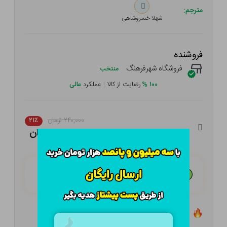
مترجم:
شهلا خسروشاهی
فروشنده
فروشگاه شهرفرهنگ
منتخب
۱۰۰
%
رضایت از کالا
|
عملکرد
عالی
۲۴۰,۰۰۰ تومان
۲۱٪
۱۸۹,۶۰۰ تومان
هـر قسط با تــرب‌پــی:
۴۷,۴۰۰ تومان
۴ قسط مــاهـانـه؛ بـدون سـود، چـک و ضـامـن
تعداد ۰ عدد در انبار موجود است