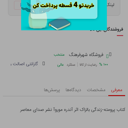
لینک کوتاه:
ketabtala.com/sbp-41583
فروشندگان این کالا
فروشگاه شهرفرهنگ
منتخب
گارانتی اصالت و سلام
|
%
۱۰۰
عالی
رضایت از کالا
عملکرد
معرفی
مشخصات
دیدگاه‌ها
پرسش‌ها
کتاب پرومته-زندگی بالزاک اثر آندره موروآ نشر صدای معاصر