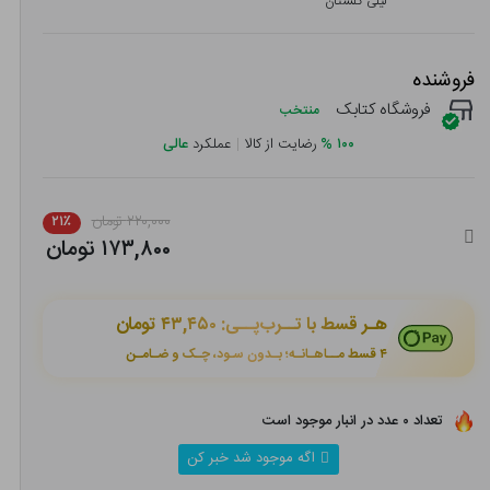
لیلی گلستان
فروشنده
فروشگاه کتابک
منتخب
۱۰۰
%
رضایت از کالا
|
عملکرد
عالی
۲۲۰,۰۰۰ تومان
۲۱٪
۱۷۳,۸۰۰ تومان
هـر قسط با تــرب‌پــی:
۴۳,۴۵۰ تومان
۴ قسط مــاهـانـه؛ بـدون سـود، چـک و ضـامـن
تعداد ۰ عدد در انبار موجود است
اگه موجود شد خبر کن