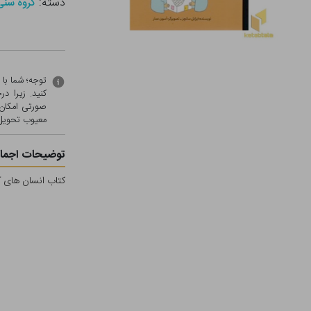
دسته:
گروه سنی - ج ( 0
توجه؛ شما با
کنید. زیرا 
صورتی امکان 
معيوب تحویل 
توضیحات اجمال
کتاب انسان های کو