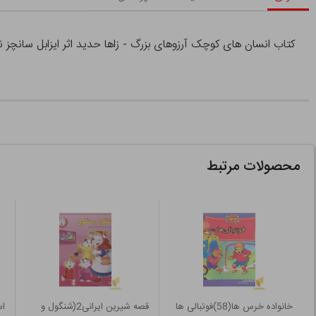
کتاب انسان های کوچک آرزوهای بزرگ - زاها حدید اثر ایزابل سانچز ن
محصولات مرتبط
خانواده خرس ها(58)فوتبالی ها
قصه شیرین ایرانی2(شنگول و
اس