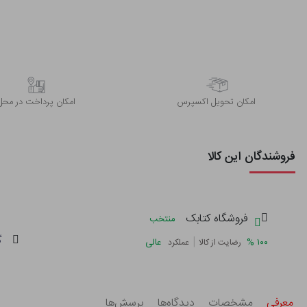
اﻣﮑﺎن ﺗﺤﻮﯾﻞ اﮐﺴﭙﺮس
امکان پرداخت در محل
فروشندگان این کالا
فروشگاه کتابک
منتخب
گ
|
%
۱۰۰
عالی
رضایت از کالا
عملکرد
معرفی
مشخصات
دیدگاه‌ها
پرسش‌ها