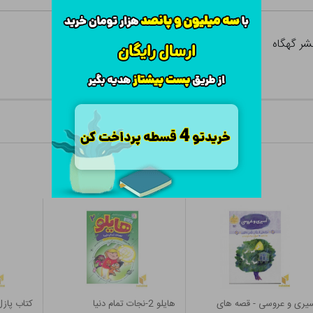
شر گهگاه
یری و عروسی - قصه های
هایلو 2-نجات تمام دنیا
کتاب پاز