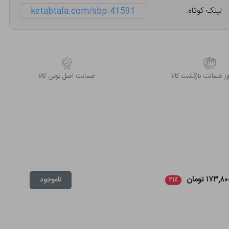
لینک کوتاه:
ketabtala.com/sbp-41591
 ضمانت بازگشت کالا
ﺿﻤﺎﻧﺖ اﺻﻞ ﺑﻮدن ﮐﺎﻟﺎ
۱۷۳,۸ تومان
ناموجود
۲۱٪