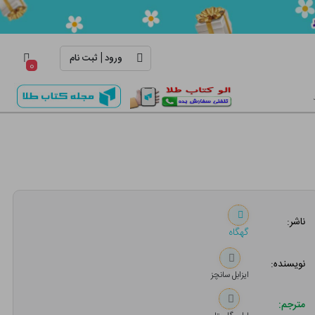
|
ورود
ثبت نام
۰
ناشر:
گهگاه
نویسنده:
ایزابل سانچز
مترجم: