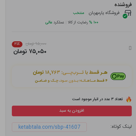
فروشنده
فروشگاه یارمهربان
منتخب
۱۰۰
%
رضایت از کالا
|
عملکرد
عالی
۹۵,۰۰۰ تومان
۲۱٪
۷۵,۰۵۰ تومان
هـر قسط با تــرب‌پــی:
۱۸,۷۶۳ تومان
۴ قسط مــاهـانـه؛ بـدون سـود، چـک و ضـامـن
تعداد ۳ عدد در انبار موجود است
افزودن به سبد
لینک کوتاه:
ketabtala.com/sbp-41607