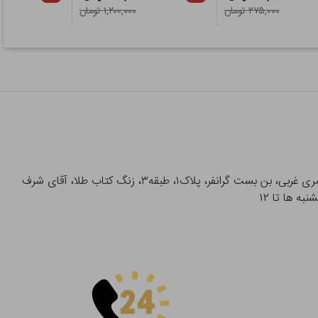
۲۷۵,۰۰۰ تومان
۱,۲۰۰,۰۰۰ تومان
آدرس تحویل حضوری سفارشات: میدان انقلاب، خیابان انقلاب، خیابان ۱۲ فروردین، خیابان شهدای ژاندارمری غربی، بن بست گرانفر، پلاک۱، طبقه۳، زنگ کتاب طلا، آقای شرف