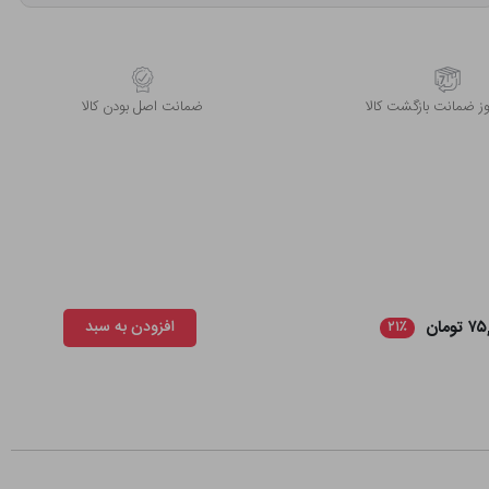
 ضمانت بازگشت کالا
ﺿﻤﺎﻧﺖ اﺻﻞ ﺑﻮدن ﮐﺎﻟﺎ
تومان
افزودن به سبد
۲۱٪