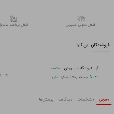
اﻣﮑﺎن ﺗﺤﻮﯾﻞ اﮐﺴﭙﺮس
امکان پرداخت در محل
فروشندگان این کالا
فروشگاه یارمهربان
منتخب
گ
|
%
۱۰۰
عالی
رضایت از کالا
عملکرد
معرفی
مشخصات
دیدگاه‌ها
پرسش‌ها