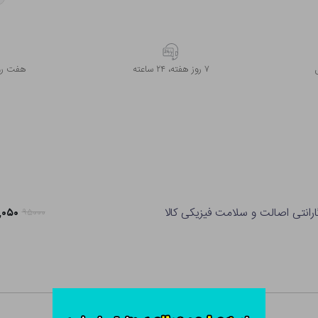
۷ روز ﻫﻔﺘﻪ، ۲۴ ﺳﺎﻋﺘﻪ
هفت روز
ارانتی اصالت و سلامت فیزیکی کالا
۷۵,۰۵۰ 
۹۵۰۰۰