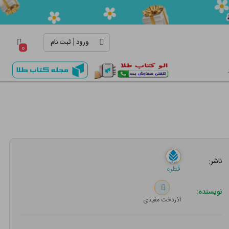
|
ورود
ثبت نام
۰
ناشر:
قطره
نویسنده:
آذردخت مفیدی