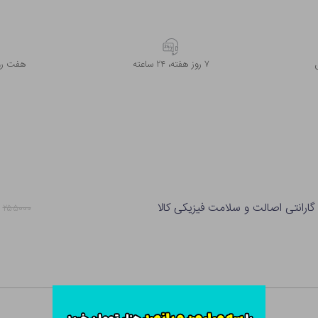
۷ روز ﻫﻔﺘﻪ، ۲۴ ﺳﺎﻋﺘﻪ
هفت روز
گارانتی اصالت و سلامت فیزیکی کالا
۲۵۵۰۰۰