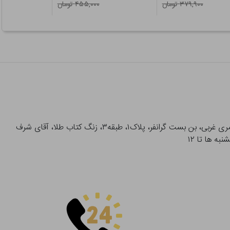
۳۷۹,۹۰۰ تومان
۴۵۵,۰۰۰ تومان
آدرس تحویل حضوری سفارشات: میدان انقلاب، خیابان انقلاب، خیابان ۱۲ فروردین، خیابان شهدای ژاندارمری غربی، بن بست گرانفر، پلاک۱، طبقه۳، زنگ کتاب طلا، آقای شرف