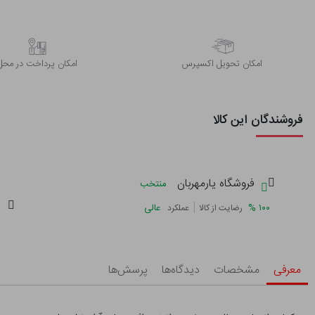
اﻣﮑﺎن ﺗﺤﻮﯾﻞ اﮐﺴﭙﺮس
امکان پرداخت در محل
فروشندگان این کالا
فروشگاه یارمهربان
منتخب
|
%
۱۰۰
عالی
رضایت از کالا
عملکرد
معرفی
مشخصات
دیدگاه‌ها
پرسش‌ها