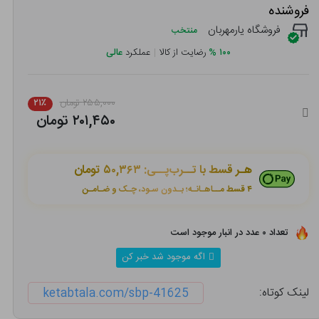
فروشنده
فروشگاه یارمهربان
منتخب
۱۰۰
%
رضایت از کالا
|
عملکرد
عالی
۲۵۵,۰۰۰ تومان
۲۱٪
۲۰۱,۴۵۰ تومان
هـر قسط با تــرب‌پــی:
۵۰,۳۶۳ تومان
۴ قسط مــاهـانـه؛ بـدون سـود، چـک و ضـامـن
تعداد ۰ عدد در انبار موجود است
اگه موجود شد خبر کن
لینک کوتاه:
ketabtala.com/sbp-41625