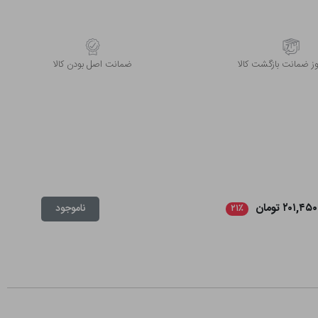
 ضمانت بازگشت کالا
ﺿﻤﺎﻧﺖ اﺻﻞ ﺑﻮدن ﮐﺎﻟﺎ
۲۰۱,۴۵۰ تومان
ناموجود
۲۱٪