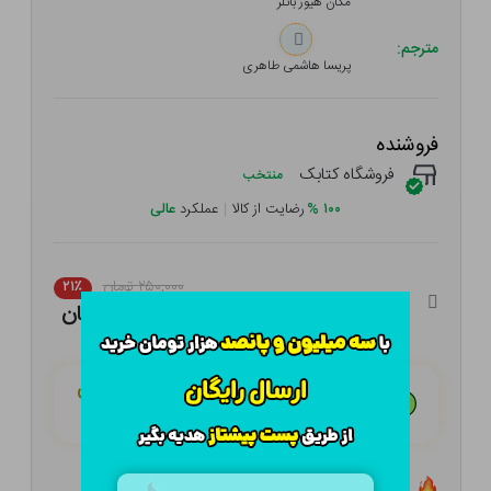
مگان هیوز باتلر
مترجم:
پریسا هاشمی طاهری
فروشنده
فروشگاه کتابک
منتخب
۱۰۰
%
رضایت از کالا
|
عملکرد
عالی
۲۵۰,۰۰۰ تومان
۲۱٪
۱۹۷,۵۰۰ تومان
هـر قسط با تــرب‌پــی:
۴۹,۳۷۵ تومان
۴ قسط مــاهـانـه؛ بـدون سـود، چـک و ضـامـن
تعداد ۵ عدد در انبار موجود است