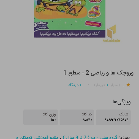
وروجک ها و ریاضی 2 - سطح 1
.
۰
۰
دیدگاه
(امتیاز
خریدار)
ویژگی‌ها
شابک
کد کالا
وزن کالا
۱۵۰
۹۸۳۴۰
۹۷۸۶۲۲۲۷۴۵۹۷۴
دسته:
،
گروه سنی - ب ( 7 تا 9 سال )
منابع آموزشی کودکان و