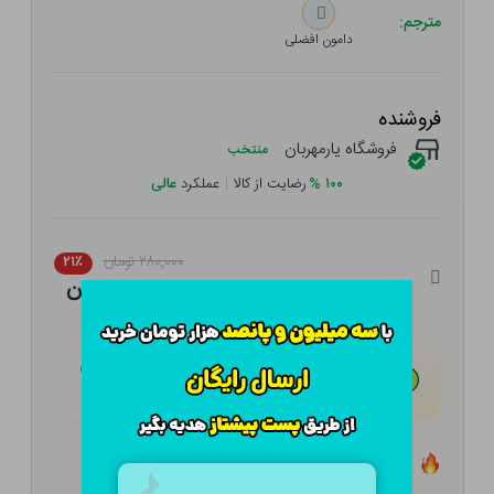
مترجم:
دامون افضلی
فروشنده
فروشگاه یارمهربان
منتخب
۱۰۰
%
رضایت از کالا
|
عملکرد
عالی
۲۸۰,۰۰۰ تومان
۲۱٪
۲۲۱,۲۰۰ تومان
هـر قسط با تــرب‌پــی:
۵۵,۳۰۰ تومان
۴ قسط مــاهـانـه؛ بـدون سـود، چـک و ضـامـن
تعداد ۱ عدد در انبار موجود است