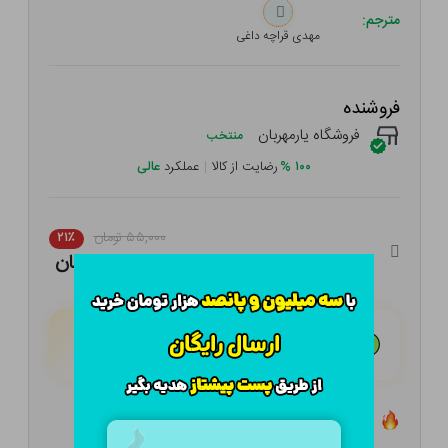
مترجم:
مهدی قراچه داغی
فروشنده
فروشگاه یارمهربان
منتخب
۱۰۰
%
رضایت از کالا
|
عملکرد
عالی
۵۵,۰۰۰ تومان
۲۱٪
۴۳,۴۵۰ تومان
هـر قسط با تــرب‌پــی:
۱۰,۸۶۳ تومان
۴ قسط مــاهـانـه؛ بـدون سـود، چـک و ضـامـن
تعداد ۰ عدد در انبار موجود است