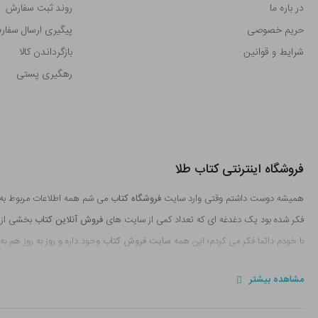
در باره ما
روند ثبت سفارش
حریم خصوصی
پیگیری ارسال سفا
شرایط و قوانین
بازگرداندن کالا
رهگیری پستی
فروشگاه اینترنتی کتاب طلا
همیشه دوست داشتم وقتی وارد سایت
فروشگاه کتاب
می شم همه اطلاعات مربوط به او
فکر شده بود یک دغدغه ای که تعداد کمی از سایت های
فروش آنلاین کتاب
بخشی از ا
با خودم دائما فکر می کردم؛ این همه
سایت فروش کتاب
وجود داره و روز به روز هم ب
عرصه بشم چه جایگاهی می تونم تو این دنیای وسیع داشته باشم؟! فکرم رو مشغول می کر
مشاهده بیشتر
کنی.
این امر باعث شد که دنبال نقاط قوتی باشم که می تونه تو راه اندازی یک
سایت فروش آ