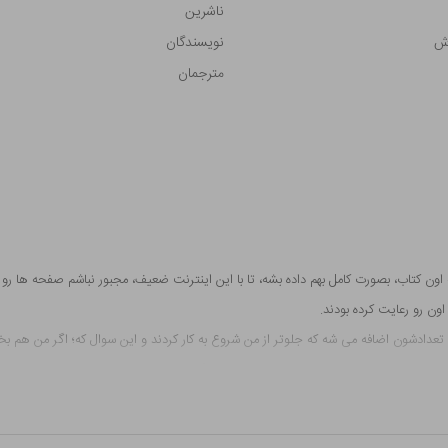
ناشرین
رش
نویسندگان
مترجمان
ن کتاب، بصورت کامل بهم داده بشه، تا با این اینترنت ضعیف، مجبور نباشم صفحه ها رو 
ون رو رعایت کرده بودند.
ه تعدادشون اضافه می شه که جلوتر از من شروع به کار کردند و این سوال که؛ اگر من هم بخ
د. من باور دارم، با کاری نو و تازه می شه جایگاه خودتو بین مخاطبان فهمیم و فرهیخته 
نلاین کتاب
موثر باشه مثلا: خرید آسان، پرداخت امن، تخفیف خوب،خرید اقساطی کتا